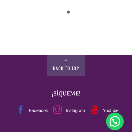
Lector en Querétaro, Qro.
«¡Diablos, Gilda, qué final de primer capítulo! Me cayó como
un rayo. Tan de pronto que no lo vi venir.»
BACK TO TOP
¡SÍGUEME!
Facebook
Instagram
Youtube